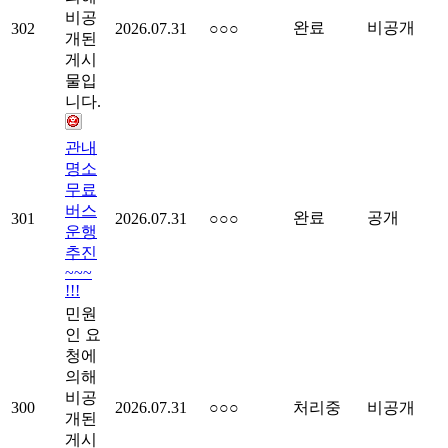
비공
완료
비공개
302
2026.07.31
○○○
개된
게시
물입
니다.
관내
명소
무료
버스
완료
공개
301
2026.07.31
○○○
운행
추진
~~~
!!!
민원
인 요
청에
의해
비공
300
2026.07.31
○○○
처리중
비공개
개된
게시