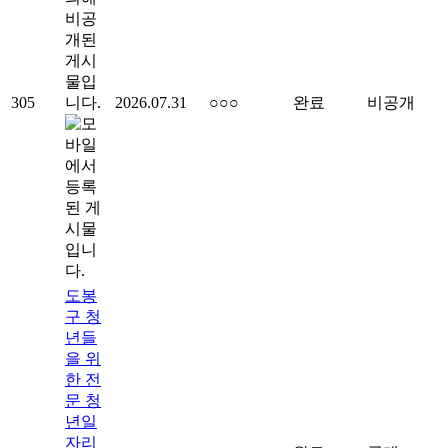
비공
개된
게시
물입
305
니다.
2026.07.31
○○○
완료
비공개
도봉
구 청
년들
을 위
한 전
문 청
년일
자리