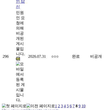
인 답
신
민원
인 요
청에
의해
비공
개된
게시
물입
니다.
296
2026.07.31
○○○
완료
비공개
1
2
3
4
5
6
7
8
9
10