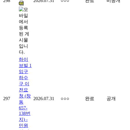
298
2026.07.31
○○○
완료
비공개
하이
브빌 1
입구
하수
구 이
전요
청 (창
297
2026.07.31
○○○
완료
공개
동
657-
138번
지) -
민원