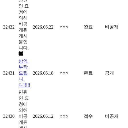
인 요
청에
의해
비공
완료
비공개
32432
2026.06.22
○○○
개된
게시
물입
니다.
방역
부탁
32431
드립
2026.06.18
○○○
완료
공개
니
다!!!!!
민원
인 요
청에
의해
32430
비공
2026.06.12
○○○
접수
비공개
개된