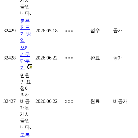
게시
물입
니다.
붉은
진드
접수
공개
32429
2026.05.18
○○○
기 방
역
쓰레
기무
32428
2026.06.22
○○○
완료
공개
단투
기
민원
인 요
청에
의해
32427
비공
2026.06.22
○○○
완료
비공개
개된
게시
물입
니다.
도봉