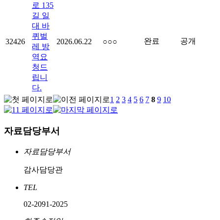
로 135
길 일
대 바
퀴벌
완료
공개
32426
2026.06.22
○○○
레 방
역요
청드
립니
다.
1
2
3
4
5
6
7
8
9
10
자료담당부서
자료담당부서
감사담당관
TEL
02-2091-2025